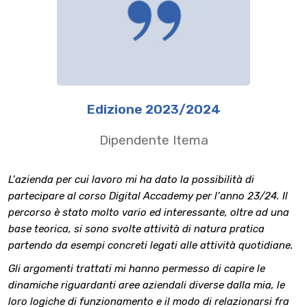
Edizione 2023/2024
Edizione 2023/2024
Dipendente Itema
Dipendente Itema
L’azienda per cui lavoro mi ha dato la possibilità di
Desidero esprimere il mio apprezzamento per il percorso di
partecipare al corso Digital Accademy per l’anno 23/24. Il
formazione Itema Digital Academy a cui ho preso parte
percorso è stato molto vario ed interessante, oltre ad una
durante l’anno 2023/2024. Il programma è stato
base teorica, si sono svolte attività di natura pratica
stimolante e mi ha permesso di affrontare, seppur su larga
partendo da esempi concreti legati alle attività quotidiane.
scala, aspetti da me, fino ad ora, poco conosciuti e non
fortemente legati al ruolo di lavoro che ricopro
Gli argomenti trattati mi hanno permesso di capire le
attualmente.
dinamiche riguardanti aree aziendali diverse dalla mia, le
loro logiche di funzionamento e il modo di relazionarsi fra
Ciò che ho trovato particolarmente prezioso è stata