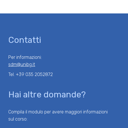
versatili: le conoscenze acquisite avranno sicuramente un
impatto positivo sulla mia crescita professionale.
Contatti
Per informazioni:
sdm@unibg.it
Tel. +39 035 2052872
Hai altre domande?
Compila il modulo per avere maggiori informazioni
sul corso: