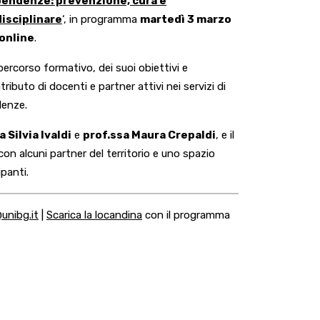
pendenze: prevenzione, cura e
disciplinare
‘, in programma
martedì 3 marzo
online
.
percorso formativo, dei suoi obiettivi e
tributo di docenti e partner attivi nei servizi di
denze.
a Silvia Ivaldi
e
prof.ssa Maura Crepaldi
, e il
con alcuni partner del territorio e uno spazio
panti.
unibg.it
|
Scarica la locandina
con il programma